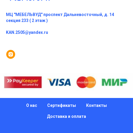
МЦ "МЕБЕЛЬВУД" проспект Дальневосточный, д. 14
секция 233 ( 2 этаж )
KAN.2505@yandex.ru
О нас
Сертификаты
Контакты
Доставка и оплата