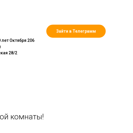
ты
Прихожая
Гостиная
Спальня
Зайти в Телеграмм
 лет Октября 206
)
кая 28/2
ой комнаты!