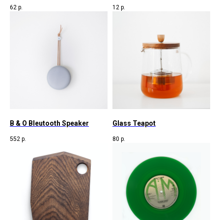
62
р.
12
р.
B & O Bleutooth Speaker
Glass Teapot
552
р.
80
р.