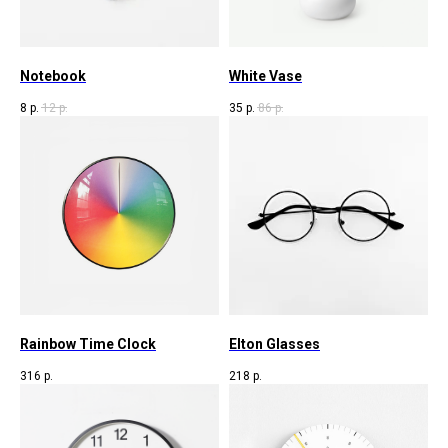
Notebook
White Vase
8
р.
12
р.
35
р.
86
р.
Rainbow Time Clock
Elton Glasses
316
р.
218
р.