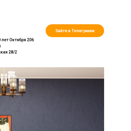
ты
Прихожая
Гостиная
Спальня
Зайти в Телеграмм
 лет Октября 206
)
кая 28/2