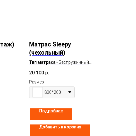
отаж)
Матрас Sleepy
(чехольный)
Тип матраса
- Беспружинный
Нагрузка
130
20 100
р.
Высота
210
я
Жесткость
Средняя
Размер
800*200
В наличии
Подробнее
Добавить в корзину