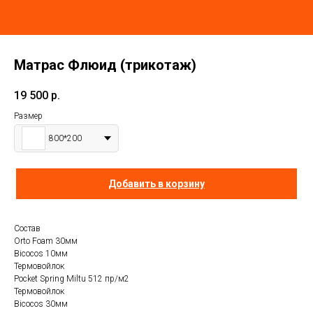
Матрас Флюид (трикотаж)
19 500
р.
Размер
800*200
Добавить в корзину
Состав
Orto Foam 30мм
Biсocos 10мм
Термовойлок
Pocket Spring Miltu 512 пр/м2
Термовойлок
Biсocos 30мм