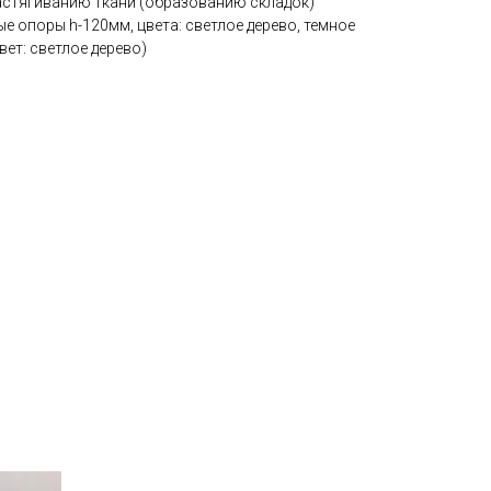
астягиванию ткани (образованию складок)
е опоры h-120мм, цвета: светлое дерево, темное
ет: светлое дерево)