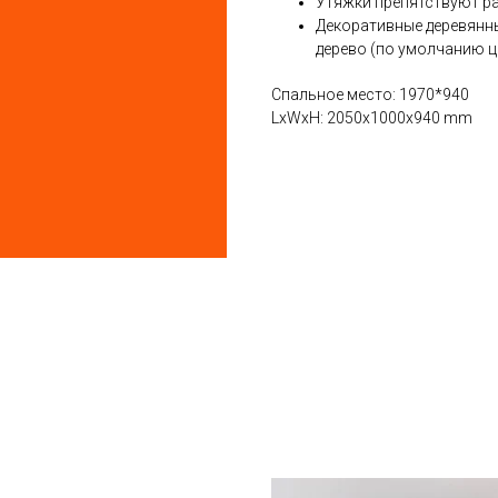
Утяжки препятствуют р
Декоративные деревянны
дерево (по умолчанию цв
Спальное место: 1970*940
LxWxH: 2050x1000x940 mm