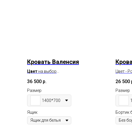
Кровать Валенсия
Крова
Цвет
на выбор
Цвет - 
Максимальная нагрузка
100 кг
Габарит
36 500
р.
26 500
Под заказ
Размер 
1600х80
Размер
Размер
В налич
1400*700
Ящик
Бортик 