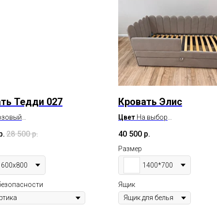
ть Тедди 027
Кровать Элис
Розовый
Цвет
На выбор
ы на выбор
Максимальная нагрузка
100 
р.
28 500
р.
40 500
р.
спального места -
Под заказ
0/1800*900
Размер
ии
1600х800
1400*700
безопасности
Ящик