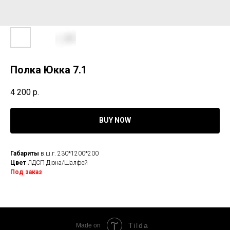
Полка Юкка 7.1
4 200
р.
BUY NOW
Габариты
в.ш.г. 230*1200*200
Цвет
ЛДСП Дюна/Шалфей
Под заказ
Tilda
Made on