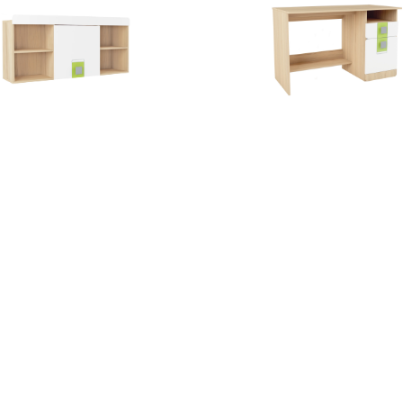
ЛЬ 7" ПОЛКА
Письменный стол "
СНАЯ ЛАЙМ
№17"
- 1210х316х563
Размер - 1400х650х750
р.
15 900
р.
аз
В наличии
дробнее
Подробнее
авить в корзину
Добавить в корзину