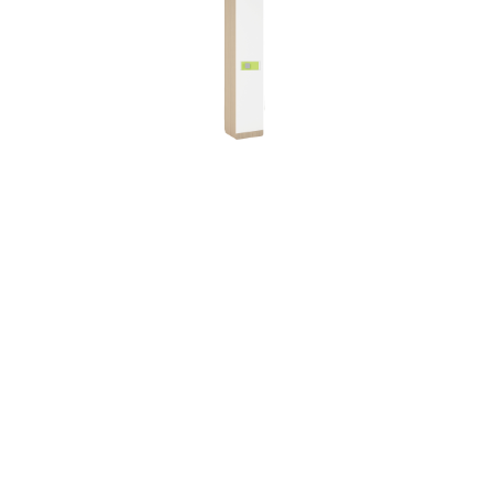
"СТИЛЬ 5.1" ПЕНАЛ ЛАЙМ
"СТИ
НАВЕ
Размер - 400х416х2040
Размер 
14 600
р.
Под заказ
11 000
Под зак
Подробнее
По
Добавить в корзину
Доб