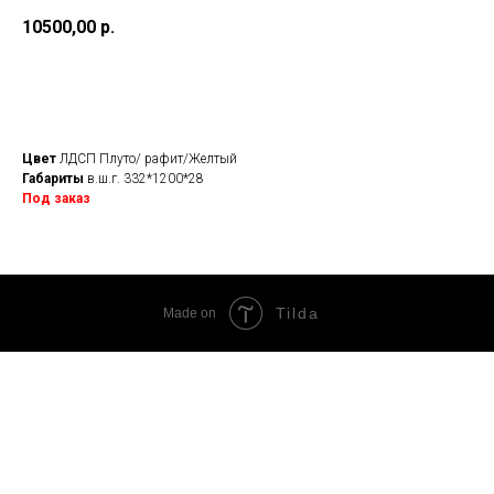
10500,00
р.
Добавить в корзину
Цвет
ЛДСП Плуто/ рафит/Желтый
Габариты
в.ш.г. 332*1200*28
Под заказ
Tilda
Made on