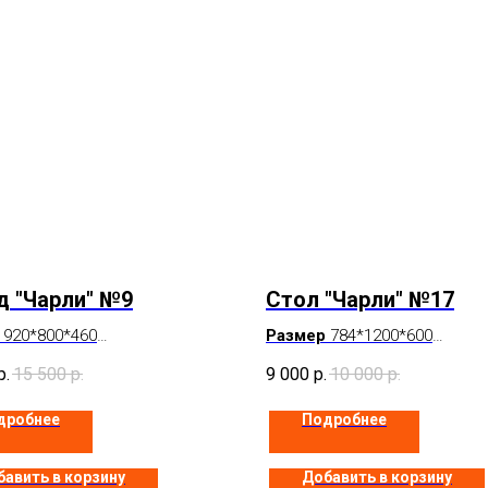
 "Чарли" №9
Стол "Чарли" №17
920*800*460
Размер
784*1200*600
елый
Цвет
Белый
р.
15 500
р.
9 000
р.
10 000
р.
чии
В наличии
дробнее
Подробнее
авить в корзину
Добавить в корзину