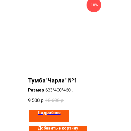
-10%
Тумба"Чарли" №1
Размер
633*400*460
Цвет
Белый
9 500
р.
10 600
р.
В наличии
Подробнее
Добавить в корзину