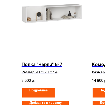
Полка "Чарли" №7
Комод
Размер
280*1200*234
Размер
Цвет
Белый
Цвет
Б
3 500
р.
14 800
Под заказ
В нали
Подробнее
По
Добавить в корзину
Доб