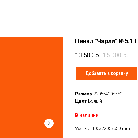
Пенал "Чарли" №5.1 
13 500
р.
15 000
р.
Добавить в корзину
Размер
2205*400*550
Цвет
Белый
В наличии
WxHxD: 400x2205x550 mm