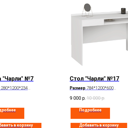
 "Чарли" №7
Стол "Чарли" №17
280*1200*234
Размер
784*1200*600
елый
Цвет
Белый
9 000
р.
10 000
р.
каз
В наличии
дробнее
Подробнее
авить в корзину
Добавить в корзину