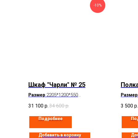
-10%
Шкаф "Чарли" № 25
Полка
Размер
2205*1200*550
Размер
Цвет
Белый
Цвет
Б
31 100
р.
34 600
р.
3 500
р.
В наличии
Под за
Подробнее
По
Добавить в корзину
Доб