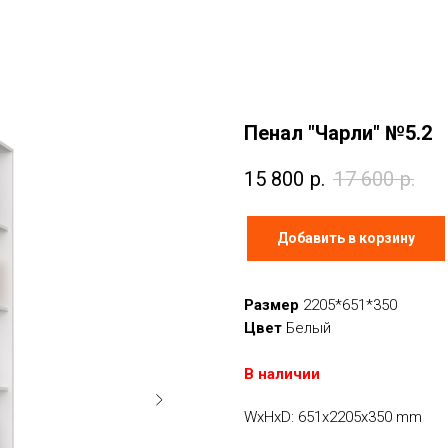
Пенал "Чарли" №5.2
15 800
р.
17 600
р.
Добавить в корзину
Размер
2205*651*350
Цвет
Белый
В наличии
WxHxD: 651x2205x350 mm