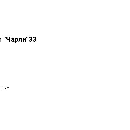
 "Чарли"33
/лево