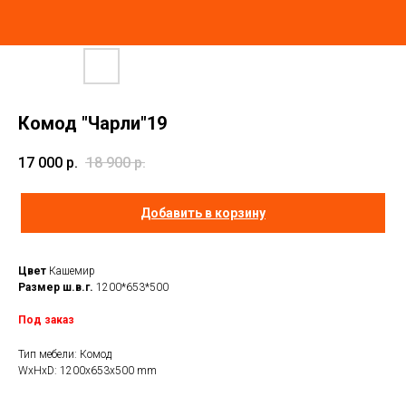
Комод "Чарли"19
17 000
р.
18 900
р.
Добавить в корзину
Цвет
Кашемир
Размер ш.в.г.
1200*653*500
Под заказ
Тип мебели: Комод
WxHxD: 1200x653x500 mm