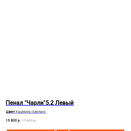
Пенал "Чарли"5.2 Левый
Т
Цвет
Кашемир/Авелано
Цв
Размер
651*350*2205
Ра
15 800
р.
17 600
р.
4 1
По
В наличии